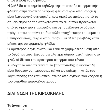
αποχέτευση του αίματος.
Η βαλβίδα στο σημείο εκβολής της αριστερής σπερματικής
φλέβας στην αριστερή νεφρική φλέβα συχνά απουσιάζει ή
είναι λειτουργικά ανεπαρκής, ενώ ακριβώς απέναντι από το
σημείο εκβολής της αποχετεύεται το αίμα που προέρχεται
από το αριστερό επινεφρίδιο και σχηματίζονται στρόβιλοι,
πράγμα που επιτείνει τη δυσκολία αποχέτευσης του αίματος.
Επιπροσθέτως, συχνά απουσιάζουν κι άλλες βαλβίδες κατά
μήκος της σπερματικής φλέβας.
Ο αριστερός όρχις ανατομικά είναι σε χαμηλότερη θέση από
το δεξιό, με αποτέλεσμα μεγαλύτερη υδροστατική πίεση στο
φλεβικό δίκτυο του αριστερού σπερματικού τόνου.
Ανεξάρτητα από τα αίτια αυτά (πρωτοπαθή) η κιρσοκήλη
είναι δυνατόν να παρουσιαστεί και ως επίκτητη κατάσταση,
λόγω πίεσης της έσω σπερματικής από όγκους του νεφρού ή
του οπισθοπεριτοναϊκού χώρου.
ΔΙΑΓΝΩΣΗ ΤΗΣ ΚΙΡΣΟΚΗΛΗΣ
Ταξινόμηση