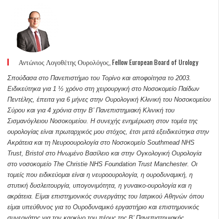
Αντώνιος Λογοθέτης Ουρολόγος, Fellow European Board of Urology
Σπούδασα στο Πανεπιστήμιο του Τορίνο και αποφοίτησα το 2003.
Ειδικεύτηκα για 1 ½ χρόνο στη χειρουργική στο Νοσοκομείο Παίδων
Πεντέλης, έπειτα για 6 μήνες στην Ουρολογική Κλινική του Νοσοκομείου
Σύρου και για 4 χρόνια στην Β’ Πανεπιστημιακή Κλινική του
Σισμανόγλειου Νοσοκομείου. Η συνεχής ενημέρωση στον τομέα της
ουρολογίας είναι πρωταρχικός μου στόχος, έτσι μετά εξειδικεύτηκα στην
Ακράτεια και τη Νευροουρολογία στο Νοσοκομείο Southmead NHS
Trust, Bristol στο Ηνωμένο Βασίλειο και στην Ογκολογική Ουρολογία
στο νοσοκομείο The Christie NHS Foundation Trust Manchester. Οι
τομείς που ειδικεύομαι είναι η νευροουρολογία, η ουροδυναμική, η
στυτική δυσλειτουργία, υπογονιμότητα, η γυναικο-ουρολογία και η
ακράτεια. Είμαι επιστημονικός συνεργάτης του Ιατρικού Αθηνών όπου
είμαι υπεύθυνος για το Ουροδυναμικό εργαστήριο και επιστημονικός
συνεργάτης για τον καρκίνο του πέους της Β’ Πανεπιστημιακής