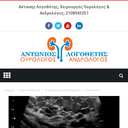
Παράκαμψη προς το κυρίως περιεχόμενο
Αντώνης Λογοθέτης, Χειρουργός Ουρολόγος &
Ανδρολόγος,
2108943251
Αρχική
Ιατρικά Θέματα
Ανδρολογικά Προβλήματα
Κιρσοκήλη