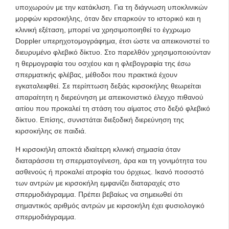
υποχωρούν με την κατάκλιση. Για τη διάγνωση υποκλινικών
μορφών κιρσοκήλης, όταν δεν επαρκούν το ιστορικό και η
κλινική εξέταση, μπορεί να χρησιμοποιηθεί το έγχρωμο
Doppler υπερηχοτομογράφημα, έτσι ώστε να απεικονιστεί το
διευρυμένο φλεβικό δίκτυο. Στο παρελθόν χρησιμοποιούνταν
η θερμογραφία του οσχέου και η φλεβογραφία της έσω
σπερματικής φλέβας, μέθοδοι που πρακτικά έχουν
εγκαταλειφθεί. Σε περίπτωση δεξιάς κιρσοκήλης θεωρείται
απαραίτητη η διερεύνηση με απεικονιστικό έλεγχο πιθανού
αιτίου που προκαλεί τη στάση του αίματος στο δεξιό φλεβικό
δίκτυο. Επίσης, συνιστάται διεξοδική διερεύνηση της
κιρσοκήλης σε παιδιά.
Η κιρσοκήλη αποκτά ιδιαίτερη κλινική σημασία όταν
διαταράσσει τη σπερματογένεση, άρα και τη γονιμότητα του
ασθενούς ή προκαλεί ατροφία του όρχεως. Ικανό ποσοστό
των αντρών με κιρσοκήλη εμφανίζει διαταραχές στο
σπερμοδιάγραμμα. Πρέπει βεβαίως να σημειωθεί ότι
σημαντικός αριθμός αντρών με κιρσοκήλη έχει φυσιολογικό
σπερμοδιάγραμμα.