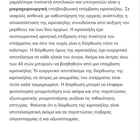
χαμηλότερα ποσοστά επιπλοκών και υποτροπών είναι η
μικροχειρουργική
υποβουβωνική επέμβαση κιρσοκήλης. Σε
νεαρούς ασθενείς με καθυστέρηση της ορχικής ανάπτυξης η
αποκατάσταση της κιρσοκήλης συνοδεύεται από αύξηση του
μεγέθους και των δύο όρχεων. Η κιρσοκήλη έχει
συσσωρευτική αρνητική επίδραση στην ποιότητα του
σπέρματος και όσο πιο νωρίς γίνει η διόρθωση τόσο το
καλύτερο. Η διόρθωση όμως της κιρσοκήλης έχει ευεργετικό
αποτέλεσμα σε κάθε ηλικία του άντρα. Ακόμα και άντρες άνω
των 40 ετών μπορούν να βοηθηθούν από μια επέμβαση
κιρσοκήλης.Το ευεργετικό αποτέλεσμα της διόρθωσης της
κιρσοκήλης σε άντρες με ανωμαλίες του σπέρματος είναι
πολύ καλά τεκμηριωμένο. Η διόρθωση μπορεί να επιφέρει
φυσιολογική γονιμοποίηση ενώ ακόμα και στις περιπτώσεις
εξωσωματικής γονιμοποίησης αυξάνει τις πιθανότητες
επιτυχίας. Φαίνεται ότι η διόρθωση της κιρσοκήλης είναι
αποτελεσματική ακόμα και σε περιπτώσεις σοβαρής
ολιγοσπερμίας ή και αζωοσπερμίας.