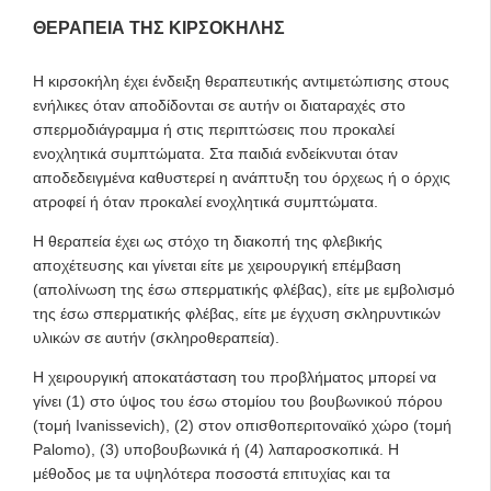
ΘΕΡΑΠΕΙΑ ΤΗΣ ΚΙΡΣΟΚΗΛΗΣ
Η κιρσοκήλη έχει ένδειξη θεραπευτικής αντιμετώπισης στους
ενήλικες όταν αποδίδονται σε αυτήν οι διαταραχές στο
σπερμοδιάγραμμα ή στις περιπτώσεις που προκαλεί
ενοχλητικά συμπτώματα. Στα παιδιά ενδείκνυται όταν
αποδεδειγμένα καθυστερεί η ανάπτυξη του όρχεως ή ο όρχις
ατροφεί ή όταν προκαλεί ενοχλητικά συμπτώματα.
Η θεραπεία έχει ως στόχο τη διακοπή της φλεβικής
αποχέτευσης και γίνεται είτε με χειρουργική επέμβαση
(απολίνωση της έσω σπερματικής φλέβας), είτε με εμβολισμό
της έσω σπερματικής φλέβας, είτε με έγχυση σκληρυντικών
υλικών σε αυτήν (σκληροθεραπεία).
Η χειρουργική αποκατάσταση του προβλήματος μπορεί να
γίνει (1) στο ύψος του έσω στομίου του βουβωνικού πόρου
(τομή Ivanissevich), (2) στον οπισθοπεριτοναϊκό χώρο (τομή
Palomo), (3) υποβουβωνικά ή (4) λαπαροσκοπικά. Η
μέθοδος με τα υψηλότερα ποσοστά επιτυχίας και τα