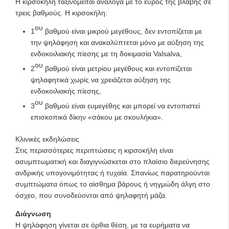
Η κιρσοκήλη ταξινομείται ανάλογα με το εύρος της βλάβης σε
τρεις βαθμούς. Η κιρσοκήλη:
ου
1
βαθμού είναι μικρού μεγέθους, δεν εντοπίζεται με
την ψηλάφηση και ανακαλύπτεται μόνο με αύξηση της
ενδοκοιλιακής πίεσης με τη δοκιμασία Valsalva,
ου
2
βαθμού είναι μετρίου μεγέθους και εντοπίζεται
ψηλαφητικά χωρίς να χρειάζεται αύξηση της
ενδοκοιλιακής πίεσης,
ου
3
βαθμού είναι ευμεγέθης και μπορεί να εντοπιστεί
επισκοπικά δίκην «σάκου με σκουλήκια».
Κλινικές εκδηλώσεις
Στις περισσότερες περιπτώσεις η κιρσοκήλη είναι
ασυμπτωματική και διαγιγνώσκεται στο πλαίσιο διερεύνησης
ανδρικής υπογονιμότητας ή τυχαία. Σπανίως παρατηρούνται
συμπτώματα όπως το αίσθημα βάρους ή νηγμώδη άλγη στο
όσχεο, που συνοδεύονται από ψηλαφητή μάζα.
Διάγνωση
Η ψηλάφηση γίνεται σε όρθια θέση, με τα ευρήματα να