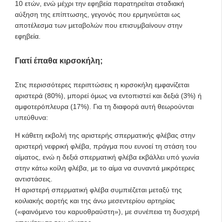
10 ετών, ενώ μέχρι την εφηβεία παρατηρείται σταδιακή
αύξηση της επίπτωσης, γεγονός που ερμηνεύεται ως
αποτέλεσμα των μεταβολών που επισυμβαίνουν στην
εφηβεία.
Γιατί έπαθα κιρσοκήλη;
Στις περισσότερες περιπτώσεις η κιρσοκήλη εμφανίζεται
αριστερά (80%), μπορεί όμως να εντοπιστεί και δεξιά (3%) ή
αμφοτερόπλευρα (17%). Για τη διαφορά αυτή θεωρούνται
υπεύθυνα:
Η κάθετη εκβολή της αριστερής σπερματικής φλέβας στην
αριστερή νεφρική φλέβα, πράγμα που ευνοεί τη στάση του
αίματος, ενώ η δεξιά σπερματική φλέβα εκβάλλει υπό γωνία
στην κάτω κοίλη φλέβα, με το αίμα να συναντά μικρότερες
αντιστάσεις.
Η αριστερή σπερματική φλέβα συμπιέζεται μεταξύ της
κοιλιακής αορτής και της άνω μεσεντερίου αρτηρίας
(«φαινόμενο του καρυοθραύστη»), με συνέπεια τη δυσχερή