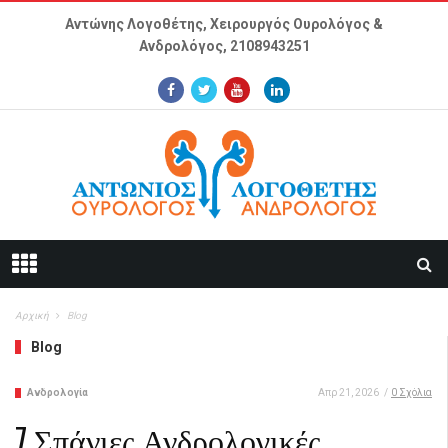
Παράκαμψη προς το κυρίως περιεχόμενο
Αντώνης Λογοθέτης, Χειρουργός Ουρολόγος &
Ανδρολόγος,
2108943251
Αρχική
Blog
Blog
Ανδρολογία
Απρ 21, 2026
/
0 Σχόλια
7 Σπάνιες Ανδρολογικές