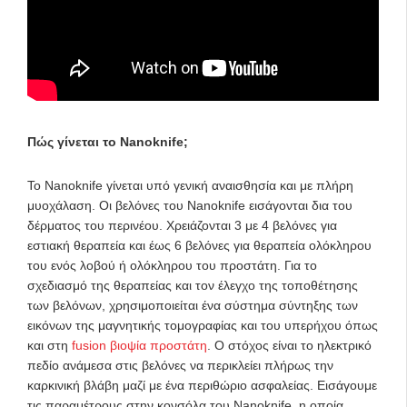
Πώς γίνεται το Nanoknife;
Το Nanoknife γίνεται υπό γενική αναισθησία και με πλήρη
μυοχάλαση. Οι βελόνες του Nanoknife εισάγονται δια του
δέρματος του περινέου. Χρειάζονται 3 με 4 βελόνες για
εστιακή θεραπεία και έως 6 βελόνες για θεραπεία ολόκληρου
του ενός λοβού ή ολόκληρου του προστάτη. Για το
σχεδιασμό της θεραπείας και τον έλεγχο της τοποθέτησης
των βελόνων, χρησιμοποιείται ένα σύστημα σύντηξης των
εικόνων της μαγνητικής τομογραφίας και του υπερήχου όπως
και στη
fusion βιοψία προστάτη
. Ο στόχος είναι το ηλεκτρικό
πεδίο ανάμεσα στις βελόνες να περικλείει πλήρως την
καρκινική βλάβη μαζί με ένα περιθώριο ασφαλείας. Εισάγουμε
τις παραμέτρους στην κονσόλα του Nanoknife, η οποία