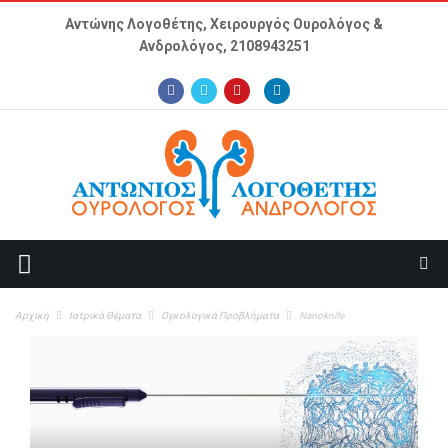
Παράκαμψη προς το κυρίως περιεχόμενο
Αντώνης Λογοθέτης, Χειρουργός Ουρολόγος &
Ανδρολόγος,
2108943251
Αρχική
Ιατρικά Θέματα
Ογκολογικά Προβλήματα
Nanoknife