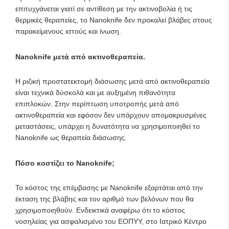
επιτυχγάνεται γιατί σε αντίθεση με την ακτινοβολία ή τις
θερμικές θεραπείες, το Nanoknife δεν προκαλεί βλάβες στους
παρακείμενους ιστούς και ίνωση.
Nanoknife μετά από ακτινοθεραπεία.
Η ριζική προστατεκτομή διάσωσης μετά από ακτινοθεραπεία
είναι τεχνικά δύσκολά και με αυξημένη πιθανότητα
επιπλοκών. Στην περίπτωση υποτροπής μετά από
ακτινοθεραπεία και εφόσον δεν υπάρχουν απομακρυσμένες
μεταστάσεις, υπάρχει η δυνατότητα να χρησιμοποιηθεί το
Nanoknife ως θεραπεία διάσωσης.
Πόσο κοστίζει το Nanoknife;
Το κόστος της επέμβασης με Nanoknife εξαρτάται από την
έκταση της βλάβης και τον αριθμό των βελόνων που θα
χρησιμοποιηθούν. Ενδεικτικά αναφέρω ότι το κόστος
νοσηλείας για ασφαλισμένο του ΕΟΠΥΥ, στο Ιατρικό Κέντρο