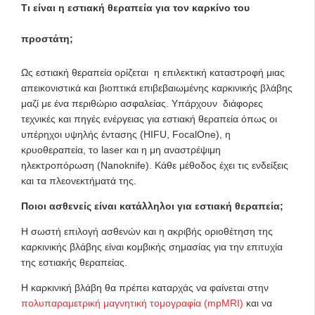
Τι είναι η εστιακή θεραπεία για τον καρκίνο του
προστάτη;
Ως εστιακή θεραπεία ορίζεται η επιλεκτική καταστροφή μιας
απεικονιστικά και βιοπτικά επιβεβαιωμένης καρκινικής βλάβης
μαζί με ένα περιθώριο ασφαλείας. Υπάρχουν διάφορες
τεχνικές και πηγές ενέργειας για εστιακή θεραπεία όπως οι
υπέρηχοι υψηλής έντασης (HIFU, FocalOne), η
κρυοθεραπεία, το laser και η μη αναστρέψιμη
ηλεκτροπόρωση (Nanoknife). Κάθε μέθοδος έχει τις ενδείξεις
και τα πλεονεκτήματά της.
Ποιοι ασθενείς είναι κατάλληλοι για εστιακή θεραπεία;
Η σωστή επιλογή ασθενών και η ακριβής οριοθέτηση της
καρκινικής βλάβης είναι κομβικής σημασίας για την επιτυχία
της εστιακής θεραπείας.
Η καρκινική βλάβη θα πρέπει καταρχάς να φαίνεται στην
πολυπαραμετρική μαγνητική τομογραφία (mpMRI)
και να