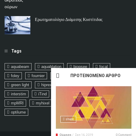
Ερωτηματολόγιο Διάμεσης Κυστίτιδας
Tags
aquabeam
aquablation
biopsee
focal
ΠΡΟΤΕΙΝΟΜΕΝΟ ΑΡΘΡΟ
foley
fournier
FSH
fusion
graminn
green light
hiprex
holep
hpv
ICD-10
interstim
iTind
kegel
ktp
laser
LH
mpMRI
myhixel
nanoknife
nelaton
optilume
share
Ούρηση
/
Σεπ 16, 2019
0 Comment