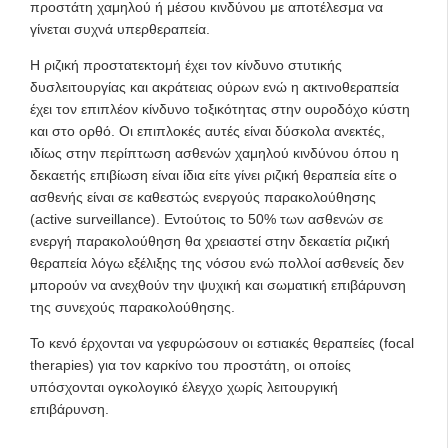
προστάτη χαμηλού ή μέσου κινδύνου με αποτέλεσμα να
γίνεται συχνά υπερθεραπεία.
Η ριζική προστατεκτομή έχει τον κίνδυνο στυτικής
δυσλειτουργίας και ακράτειας ούρων ενώ η ακτινοθεραπεία
έχει τον επιπλέον κίνδυνο τοξικότητας στην ουροδόχο κύστη
και στο ορθό. Οι επιπλοκές αυτές είναι δύσκολα ανεκτές,
ιδίως στην περίπτωση ασθενών χαμηλού κινδύνου όπου η
δεκαετής επιβίωση είναι ίδια είτε γίνει ριζική θεραπεία είτε ο
ασθενής είναι σε καθεστώς ενεργούς παρακολούθησης
(active surveillance). Εντούτοις το 50% των ασθενών σε
ενεργή παρακολούθηση θα χρειαστεί στην δεκαετία ριζική
θεραπεία λόγω εξέλιξης της νόσου ενώ πολλοί ασθενείς δεν
μπορούν να ανεχθούν την ψυχική και σωματική επιβάρυνση
της συνεχούς παρακολούθησης.
Το κενό έρχονται να γεφυρώσουν οι εστιακές θεραπείες (focal
therapies) για τον καρκίνο του προστάτη, οι οποίες
υπόσχονται ογκολογικό έλεγχο χωρίς λειτουργική
επιβάρυνση.