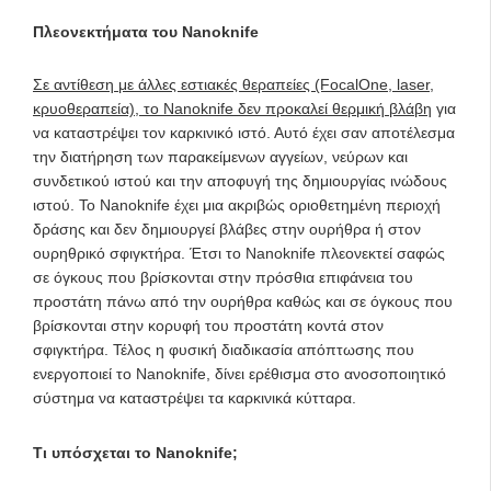
Πλεονεκτήματα του Nanoknife
Σε αντίθεση με άλλες εστιακές θεραπείες (FocalOne, laser,
κρυοθεραπεία), το Nanoknife δεν προκαλεί θερμική βλάβη
για
να καταστρέψει τον καρκινικό ιστό. Αυτό έχει σαν αποτέλεσμα
την διατήρηση των παρακείμενων αγγείων, νεύρων και
συνδετικού ιστού και την αποφυγή της δημιουργίας ινώδους
ιστού. Το Nanoknife έχει μια ακριβώς οριοθετημένη περιοχή
δράσης και δεν δημιουργεί βλάβες στην ουρήθρα ή στον
ουρηθρικό σφιγκτήρα. Έτσι το Nanoknife πλεονεκτεί σαφώς
σε όγκους που βρίσκονται στην πρόσθια επιφάνεια του
προστάτη πάνω από την ουρήθρα καθώς και σε όγκους που
βρίσκονται στην κορυφή του προστάτη κοντά στον
σφιγκτήρα. Τέλος η φυσική διαδικασία απόπτωσης που
ενεργοποιεί το Nanoknife, δίνει ερέθισμα στο ανοσοποιητικό
σύστημα να καταστρέψει τα καρκινικά κύτταρα.
Τι υπόσχεται το Nanoknife;