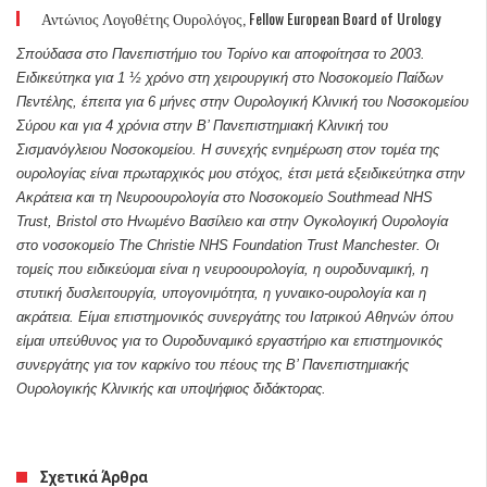
Αντώνιος Λογοθέτης Ουρολόγος, Fellow European Board of Urology
Σπούδασα στο Πανεπιστήμιο του Τορίνο και αποφοίτησα το 2003.
Ειδικεύτηκα για 1 ½ χρόνο στη χειρουργική στο Νοσοκομείο Παίδων
Πεντέλης, έπειτα για 6 μήνες στην Ουρολογική Κλινική του Νοσοκομείου
Σύρου και για 4 χρόνια στην Β’ Πανεπιστημιακή Κλινική του
Σισμανόγλειου Νοσοκομείου. Η συνεχής ενημέρωση στον τομέα της
ουρολογίας είναι πρωταρχικός μου στόχος, έτσι μετά εξειδικεύτηκα στην
Ακράτεια και τη Νευροουρολογία στο Νοσοκομείο Southmead NHS
Trust, Bristol στο Ηνωμένο Βασίλειο και στην Ογκολογική Ουρολογία
στο νοσοκομείο The Christie NHS Foundation Trust Manchester. Οι
τομείς που ειδικεύομαι είναι η νευροουρολογία, η ουροδυναμική, η
στυτική δυσλειτουργία, υπογονιμότητα, η γυναικο-ουρολογία και η
ακράτεια. Είμαι επιστημονικός συνεργάτης του Ιατρικού Αθηνών όπου
είμαι υπεύθυνος για το Ουροδυναμικό εργαστήριο και επιστημονικός
συνεργάτης για τον καρκίνο του πέους της Β’ Πανεπιστημιακής
Ουρολογικής Κλινικής και υποψήφιος διδάκτορας.
Σχετικά Άρθρα