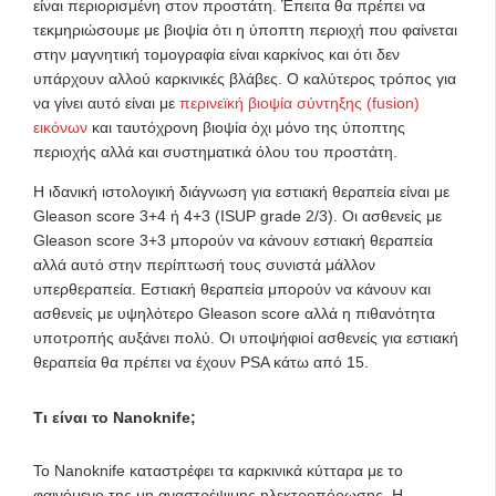
είναι περιορισμένη στον προστάτη. Έπειτα θα πρέπει να
τεκμηριώσουμε με βιοψία ότι η ύποπτη περιοχή που φαίνεται
στην μαγνητική τομογραφία είναι καρκίνος και ότι δεν
υπάρχουν αλλού καρκινικές βλάβες. Ο καλύτερος τρόπος για
να γίνει αυτό είναι με
περινεϊκή βιοψία σύντηξης (fusion)
εικόνων
και ταυτόχρονη βιοψία όχι μόνο της ύποπτης
περιοχής αλλά και συστηματικά όλου του προστάτη.
Η ιδανική ιστολογική διάγνωση για εστιακή θεραπεία είναι με
Gleason score 3+4 ή 4+3 (ISUP grade 2/3). Οι ασθενείς με
Gleason score 3+3 μπορούν να κάνουν εστιακή θεραπεία
αλλά αυτό στην περίπτωσή τους συνιστά μάλλον
υπερθεραπεία. Εστιακή θεραπεία μπορούν να κάνουν και
ασθενείς με υψηλότερο Gleason score αλλά η πιθανότητα
υποτροπής αυξάνει πολύ. Οι υποψήφιοί ασθενείς για εστιακή
θεραπεία θα πρέπει να έχουν PSA κάτω από 15.
Τι είναι το Nanoknife;
Το Nanoknife καταστρέφει τα καρκινικά κύτταρα με το
φαινόμενο της μη αναστρέψιμης ηλεκτροπόρωσης. Η