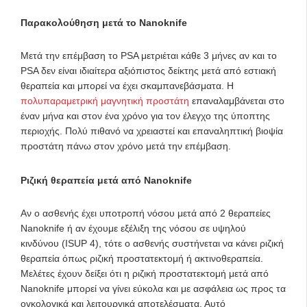
Παρακολούθηση μετά το Nanoknife
Μετά την επέμβαση το PSA μετριέται κάθε 3 μήνες αν και το
PSA δεν είναι ιδιαίτερα αξιόπιστος δείκτης μετά από εστιακή
θεραπεία και μπορεί να έχει σκαμπανεβάσματα. Η
πολυπαραμετρική μαγνητική προστάτη
επαναλαμβάνεται στο
έναν μήνα και στον ένα χρόνο για τον έλεγχο της ύποπτης
περιοχής. Πολύ πιθανό να χρειαστεί και επαναληπτική βιοψία
προστάτη πάνω στον χρόνο μετά την επέμβαση.
Ριζική θεραπεία μετά από Nanoknife
Αν ο ασθενής έχει υποτροπή νόσου μετά από 2 θεραπείες
Nanoknife ή αν έχουμε εξέλιξη της νόσου σε υψηλού
κινδύνου (ISUP 4), τότε ο ασθενής συστήνεται να κάνει ριζική
θεραπεία όπως ριζική προστατεκτομή ή ακτινοθεραπεία.
Μελέτες έχουν δείξει ότι η ριζική προστατεκτομή μετά από
Nanoknife μπορεί να γίνει εύκολα και με ασφάλεια ως προς τα
ογκολογικά και λειτουργικά αποτελέσματα. Αυτό