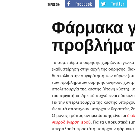
Facebook
Twitter
SHARE ON:
Φάρμακα γ
προβλήμα
Τα συμπτώματα ούρησης χωρίζονται γενικά 
(καθυστέρηση στην αρχή της ούρησης, διακ
δυσκολία στην συγκράτηση των ούρων (συχνο
των προβλημάτων ούρησης ανήκουν χοντρικά
υπολειτουργία της κύστης (άτονη κύστη), 
του σφιγκτήρα. Αρκετά συχνά είναι δύσκολ
Για την υπερλειτουργία της κύστης υπάρχου
Αν αυτά αποτύχουν υπάρχουν θεραπείες 2η
Ο μόνος τρόπος αντιμετώπισης είναι οι
δια
νευροδιέγερση ιερού
. Για τα υποκυστικά εμ
υπερπλασία προστάτη υπάρχουν φάρμακα όπω