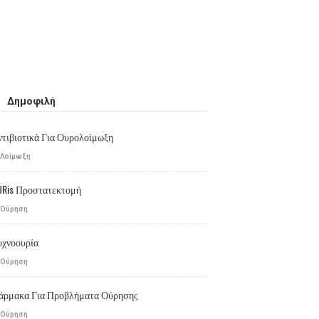
Δημοφιλή
ντιβιοτικά Για Ουρολοίμωξη
Λοίμωξη
URis Προστατεκτομή
Ούρηση
υχνοουρία
Ούρηση
άρμακα Για Προβλήματα Ούρησης
Ούρηση