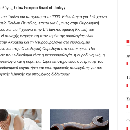
όγος, Fellow European Board of Urology
του Τορίνο και αποφοίτησα το 2003. Ειδικεύτηκα για 1 ½ χρόνο
μείο Παίδων Πεντέλης, έπειτα για 6 μήνες στην Ουρολογική
ου και για 4 χρόνια στην Β’ Πανεπιστημιακή Κλινική του
 Η συνεχής ενημέρωση στον τομέα της ουρολογίας είναι
 στην Ακράτεια και τη Νευροουρολογία στο Νοσοκομείο
ειο και στην Ογκολογική Ουρολογία στο νοσοκομείο The
Α
είς που ειδικεύομαι είναι η νευροουρολογία, η ουροδυναμική, η
ουρολογία και η ακράτεια. Είμαι επιστημονικός συνεργάτης του
οδυναμικό εργαστήριο και επιστημονικός συνεργάτης για τον
γικής Κλινικής και υποψήφιος διδάκτορας.
T
Σ
Φ