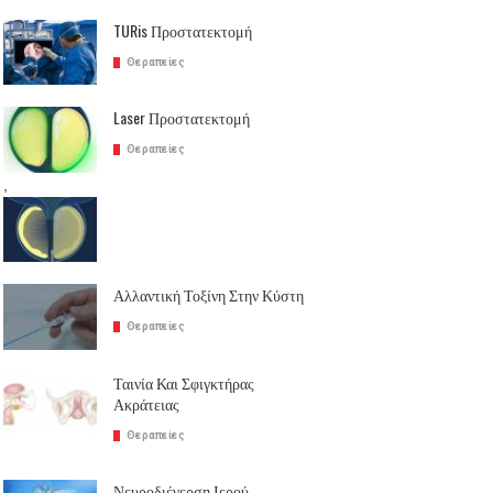
TURis Προστατεκτομή
Θεραπείες
Laser Προστατεκτομή
Θεραπείες
,
Αλλαντική Τοξίνη Στην Κύστη
Θεραπείες
Ταινία Και Σφιγκτήρας
Ακράτειας
Θεραπείες
Νευροδιέγερση Ιερού