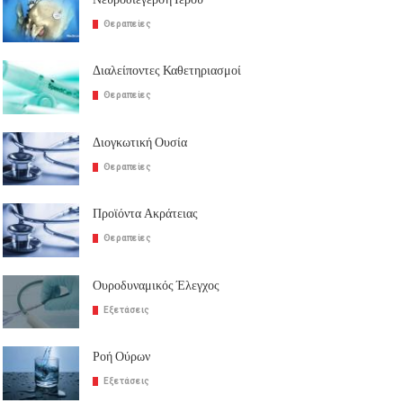
Θεραπείες
Διαλείποντες Καθετηριασμοί
Θεραπείες
Διογκωτική Ουσία
Θεραπείες
Προϊόντα Ακράτειας
Θεραπείες
Ουροδυναμικός Έλεγχος
Εξετάσεις
Ροή Ούρων
Εξετάσεις