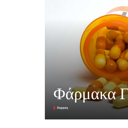
Φάρμακα Γ
Ούρηση