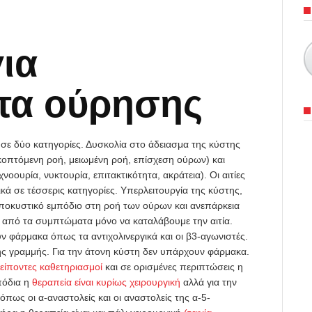
ια
τα ούρησης
σε δύο κατηγορίες. Δυσκολία στο άδειασμα της κύστης
οπτόμενη ροή, μειωμένη ροή, επίσχεση ούρων) και
ουρία, νυκτουρία, επιτακτικότητα, ακράτεια). Οι αιτίες
 σε τέσσερις κατηγορίες. Υπερλειτουργία της κύστης,
υποκυστικό εμπόδιο στη ροή των ούρων και ανεπάρκεια
ο από τα συμπτώματα μόνο να καταλάβουμε την αιτία.
ν φάρμακα όπως τα αντιχολινεργικά και οι β3-αγωνιστές.
ς γραμμής. Για την άτονη κύστη δεν υπάρχουν φάρμακα.
λείποντες καθετηριασμοί
και σε ορισμένες περιπτώσεις η
πόδια η
θεραπεία είναι κυρίως χειρουργική
αλλά για την
ς οι α-αναστολείς και οι αναστολείς της α-5-