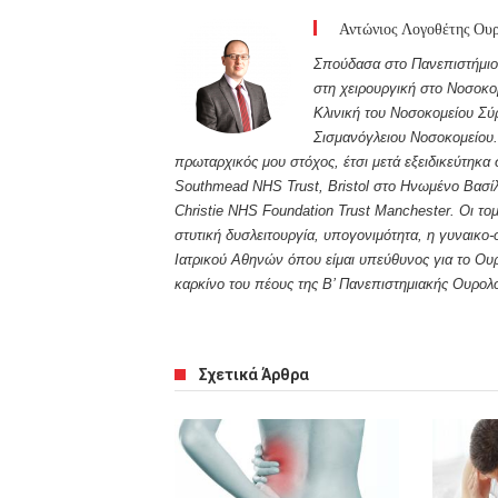
Αντώνιος Λογοθέτης Ουρολ
Σπούδασα στο Πανεπιστήμιο 
στη χειρουργική στο Νοσοκο
Κλινική του Νοσοκομείου Σύρ
Σισμανόγλειου Νοσοκομείου.
πρωταρχικός μου στόχος, έτσι μετά εξειδικεύτηκα
Southmead NHS Trust, Bristol στο Ηνωμένο Βασίλ
Christie NHS Foundation Trust Manchester. Οι τομ
στυτική δυσλειτουργία, υπογονιμότητα, η γυναικο-
Ιατρικού Αθηνών όπου είμαι υπεύθυνος για το Ουρ
καρκίνο του πέους της Β’ Πανεπιστημιακής Ουρολο
Σχετικά Άρθρα