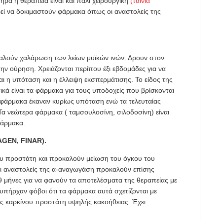
ήρα η θεραπεία είναι και πάλι χειρουργική
(ταινία
ί να δοκιμαστούν φάρμακα όπως οι αναστολείς της
καλούν χαλάρωση των λείων μυϊκών ινών. Δρουν στον
ν ούρηση. Χρειάζονται περίπου έξι εβδομάδες για να
αι η υπόταση και η έλλειψη εκσπερμάτισης. Το είδος της
ικά είναι τα φάρμακα για τους υποδοχείς που βρίσκονται
 φάρμακα έκαναν κυρίως υπόταση ενώ τα τελευταίας
Τα νεώτερα φάρμακα ( ταμσουλοσίνη, σιλοδοσίνη) είναι
φάρμακα.
GEN, FINAR).
ου προστάτη και προκαλούν μείωση του όγκου του
Οι αναστολείς της α-αναγωγάση προκαλούν επίσης
9 μήνες για να φανούν τα αποτελέσματα της θεραπείας με
υπήρχαν φόβοι ότι τα φάρμακα αυτά σχετίζονται με
ης καρκίνου προστάτη υψηλής κακοήθειας. Έχει