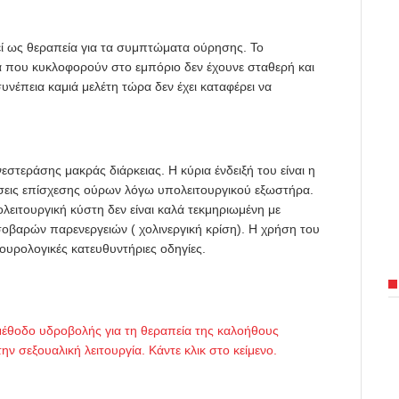
ί ως θεραπεία για τα συμπτώματα ούρησης. Το
α που κυκλοφορούν στο εμπόριο δεν έχουνε σταθερή και
νέπεια καμιά μελέτη τώρα δεν έχει καταφέρει να
νεστεράσης μακράς διάρκειας. Η κύρια ένδειξή του είναι η
ώσεις επίσχεσης ούρων λόγω υπολειτουργικού εξωστήρα.
λειτουργική κύστη δεν είναι καλά τεκμηριωμένη με
σοβαρών παρενεργειών ( χολινεργική κρίση). Η χρήση του
 ουρολογικές κατευθυντήριες οδηγίες.
μέθοδο υδροβολής για τη θεραπεία της καλοήθους
 σεξουαλική λειτουργία. Κάντε κλικ στο κείμενο.