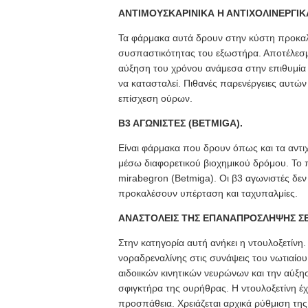
ΑΝΤΙΜΟΥΣΚΑΡΙΝΙΚΑ Η ΑΝΤΙΧΟΛΙΝΕΡΓΙΚ
Τα φάρμακα αυτά δρουν στην κύστη προκαλ
συσπαστικότητας του εξωστήρα. Αποτέλεσμ
αύξηση του χρόνου ανάμεσα στην επιθυμία 
να κατασταλεί. Πιθανές παρενέργειες αυτών
επίσχεση ούρων.
Β3 ΑΓΩΝΙΣΤΕΣ (BETMIGA).
Είναι φάρμακα που δρουν όπως και τα αντι
μέσω διαφορετικού βιοχημικού δρόμου. Το 
mirabegron (Betmiga). Οι β3 αγωνιστές δ
προκαλέσουν υπέρταση και ταχυπαλμίες.
ΑΝΑΣΤΟΛΕΙΣ ΤΗΣ ΕΠΑΝΑΠΡΟΣΛΗΨΗΣ ΣΕ
Στην κατηγορία αυτή ανήκει η ντουλοξετίνη
νοραδρεναλίνης στις συνάψεις του νωτιαίο
αιδοιικών κινητικών νευρώνων και την αύξ
σφιγκτήρα της ουρήθρας. Η ντουλοξετίνη έχ
προσπάθεια. Χρειάζεται αρχικά ρύθμιση τη