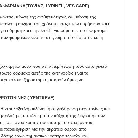
Α ΦΑΡΜΑΚΑ(TOVIAZ, LYRINEL, VESICARE).
ώντας μείωση της αισθητικότητας και μείωση της
α είναι η αύξηση του χρόνου μεταξύ των ουρήσεων και η
για ούρηση και στην έπειξη για ούρηση που δεν μπορεί
 των φαρμάκων είναι το στέγνωμα του στόματος και η
χολινεργικά μόνο που στην περίπτωση τους αυτό γίνεται
πρώτο φάρμακο αυτής της κατηγορίας είναι το
εν προκαλούν ξηροστομία ,μπορούν όμως να
ΡΟΤΟΝΙΝΗΣ ( YENTREVE)
. Η ντουλοξετίνη αυξάνει τη συγκέντρωση σεροτονίνης και
υ μυελού με αποτέλεσμα την αύξηση της διέγερσης των
ηση του τόνου και της σύσπασης του γραμμωτού
ει πάρει έγκριση για την ακράτεια ούρων από
ς δόσης λόγω σημαντικών γαστρεντερικών και