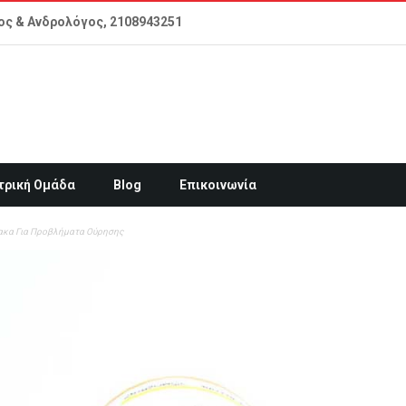
ος & Ανδρολόγος,
2108943251
τρική Ομάδα
Blog
Επικοινωνία
κα Για Προβλήματα Ούρησης