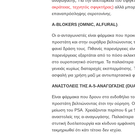
αναγωγάσης. Για την ανεπάρκεια του σφιγκτ
ακράτειας, τεχνητός σφιγκτήρας)
αλλά μπορε
επαναπρόσληψης σεροτονίνης.
Α-BLOKERS (OMNIC, ALFURAL)
.
Οι α-ανταγωνιστές είναι φάρμακα που προ
προστάτη και στην ουρήθρα βελτιώνοντας τη
φανεί δράση τους. Πιθανές παρενέργειες είν
παρενέργειας εξαρτάται από το πόσο εκλεκτ
στο ουροποιητικό σύστημα. Τα παλαιότερα
γενειάς κυρίως διαταραχές εκσπερμάτισης. 
ασφαλή για χρήση μαζί με αντιυπερτασικά 
ΑΝΑΣΤΟΛΕΙΣ ΤΗΣ Α-5-ΑΝΑΓΩΓΑΣΗΣ (DUA
Είναι φάρμακα που δρουν στο ενδοθήλιο τ
προστάτη βελτιώνοντας έτσι την ούρηση. 
μείωση του PSA. Χρειάζονται περίπου 6 με 
αναστολείς της α-αναγωγάσης. Παλαιότερα 
στυτική δυσλειτουργία και κίνδυνο εμφάνισ
τεκμηριωθεί ότι κάτι τέτοιο δεν ισχύει.