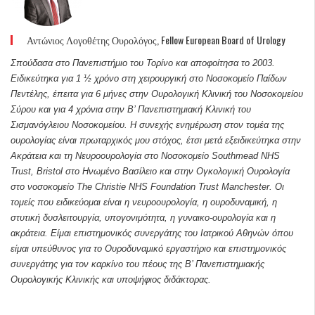
Αντώνιος Λογοθέτης Ουρολόγος, Fellow European Board of Urology
Σπούδασα στο Πανεπιστήμιο του Τορίνο και αποφοίτησα το 2003.
Ειδικεύτηκα για 1 ½ χρόνο στη χειρουργική στο Νοσοκομείο Παίδων
Πεντέλης, έπειτα για 6 μήνες στην Ουρολογική Κλινική του Νοσοκομείου
Σύρου και για 4 χρόνια στην Β’ Πανεπιστημιακή Κλινική του
Σισμανόγλειου Νοσοκομείου. Η συνεχής ενημέρωση στον τομέα της
ουρολογίας είναι πρωταρχικός μου στόχος, έτσι μετά εξειδικεύτηκα στην
Ακράτεια και τη Νευροουρολογία στο Νοσοκομείο Southmead NHS
Trust, Bristol στο Ηνωμένο Βασίλειο και στην Ογκολογική Ουρολογία
στο νοσοκομείο The Christie NHS Foundation Trust Manchester. Οι
τομείς που ειδικεύομαι είναι η νευροουρολογία, η ουροδυναμική, η
στυτική δυσλειτουργία, υπογονιμότητα, η γυναικο-ουρολογία και η
ακράτεια. Είμαι επιστημονικός συνεργάτης του Ιατρικού Αθηνών όπου
είμαι υπεύθυνος για το Ουροδυναμικό εργαστήριο και επιστημονικός
συνεργάτης για τον καρκίνο του πέους της Β’ Πανεπιστημιακής
Ουρολογικής Κλινικής και υποψήφιος διδάκτορας.