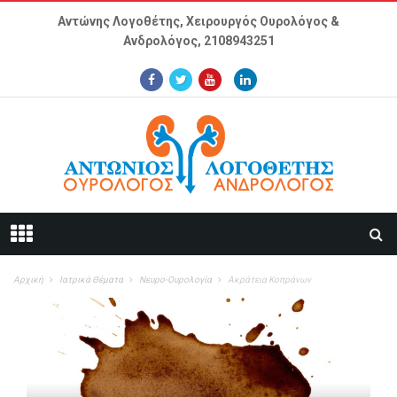
Παράκαμψη προς το κυρίως περιεχόμενο
Αντώνης Λογοθέτης, Χειρουργός Ουρολόγος &
Ανδρολόγος,
2108943251
Αρχική
Ιατρικά Θέματα
Νευρο-Ουρολογία
Ακράτεια Κοπράνων