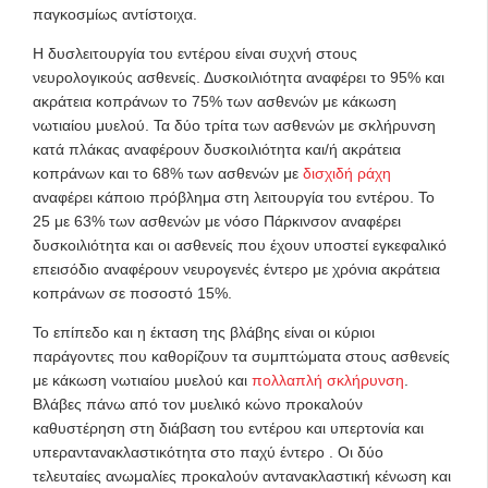
παγκοσμίως αντίστοιχα.
Η δυσλειτουργία του εντέρου είναι συχνή στους
νευρολογικούς ασθενείς. Δυσκοιλιότητα αναφέρει το 95% και
ακράτεια κοπράνων το 75% των ασθενών με κάκωση
νωτιαίου μυελού. Τα δύο τρίτα των ασθενών με σκλήρυνση
κατά πλάκας αναφέρουν δυσκοιλιότητα και/ή ακράτεια
κοπράνων και το 68% των ασθενών με
δισχιδή ράχη
αναφέρει κάποιο πρόβλημα στη λειτουργία του εντέρου. Το
25 με 63% των ασθενών με νόσο Πάρκινσον αναφέρει
δυσκοιλιότητα και οι ασθενείς που έχουν υποστεί εγκεφαλικό
επεισόδιο αναφέρουν νευρογενές έντερο με χρόνια ακράτεια
κοπράνων σε ποσοστό 15%.
Το επίπεδο και η έκταση της βλάβης είναι οι κύριοι
παράγοντες που καθορίζουν τα συμπτώματα στους ασθενείς
με κάκωση νωτιαίου μυελού και
πολλαπλή σκλήρυνση
.
Βλάβες πάνω από τον μυελικό κώνο προκαλούν
καθυστέρηση στη διάβαση του εντέρου και υπερτονία και
υπεραντανακλαστικότητα στο παχύ έντερο . Οι δύο
τελευταίες ανωμαλίες προκαλούν αντανακλαστική κένωση και