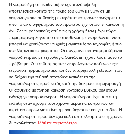
Η νευροδιέγερση ιερών ριζών έχει πολύ υψηλή
αποτελεσματικότητα της τάξης του 80% με 90% σε μη
νευρολογικούς ασθενείς με ακράτεια κοπράνων ανεξάρτητα
από το αν ο σφιγκτήρας του πρωκτού έχει υποστεί κάκωση ή
όχι. Σε νευρολογικούς ασθενείς η χρήση ήταν μέχρι τώρα
περιορισμένη λόγω του ότι οι ασθενείς με νευρολογική νόσο
μπορεί να χρειάζονταν συχνές μαγνητικές τομογραφίες ή πιο
υψηλές εντάσεις ρεύματος. Οι σύγχρονοι επαναφορτιζόμενοι
νευροδιεγέρτες με τεχνολογία SureScan έχουν λύσει αυτό το
πρόβλημα. Ο πληθυσμός των νευρολογικών ασθενών έχει
ετερογενή χαρακτηριστικά και δεν υπάρχει άλλη εξέταση που
να δείχνει την πιθανή αποτελεσματικότητα της
νευροδιέγερσης ιερού εκτός από την δοκιμαστική εφαρμογή.
Οι ασθενείς με πλήρη κάκωση νωτιαίου μυελού δεν έχουν
ένδειξη για νευροδιέγερση. Η νευροδιέγερση έχει απόλυτη
ένδειξη όταν έχουμε ταυτόχρονα ακράτεια κοπράνων και
ακράτεια ούρων γιατί είναι η μόνη θεραπεία και για τα δύο. Η
νευροδιέγερση ιερού δεν έχει καλά αποτελέσματα στη χρόνια
δυσκοιλιότητα.
Μάθετε περισσότερα...