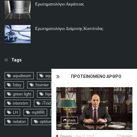
Ερωτηματολόγιο Ακράτειας
Ερωτηματολόγιο Διάμεσης Κυστίτιδας
Tags
aquabeam
aquablation
biopsee
focal
ΠΡΟΤΕΙΝΟΜΕΝΟ ΑΡΘΡΟ
foley
fournier
FSH
fusion
graminn
green light
hiprex
holep
hpv
ICD-10
interstim
iTind
kegel
ktp
laser
LH
mpMRI
myhixel
nanoknife
share
nelaton
optilume
Ούρηση
/
Ιουν 12, 2020
2 Comment